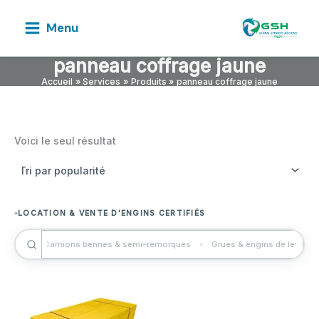
Aller
au
Menu
contenu
panneau coffrage jaune
Accueil
Services
Produits
panneau coffrage jaune
Voici le seul résultat
SOLUTIONS BTP SUR MESURE AU SÉNÉGAL
LOCATION & VENTE D'ENGINS CERTIFIÉS
EXPERTISE GÉNIE CIVIL DEPUIS 2014
iques
Camions bennes & semi-remorques
Grues & engins de levage
TRAVAUX PUBLICS · ASSAINISSEMENT · VRD
PARTENAIRE DE VOS GRANDS CHANTIERS