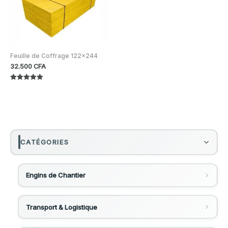
Feuille de Coffrage 122x244
32.500
CFA
Note
5.00
sur 5
CATÉGORIES
Engins de Chantier
Gradeurs / Niveleuses
Transport & Logistique
Gradeur 120k
Bobcat - Chargeuses Compactes