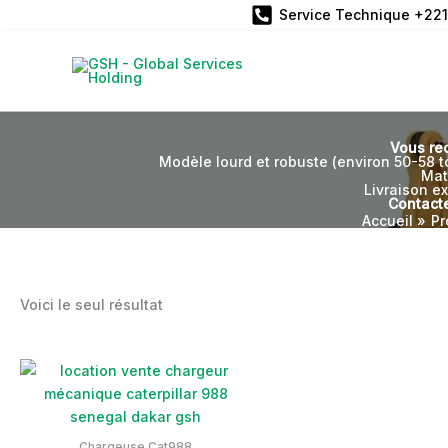
Aller
Service Technique +221
au
contenu
Vous re
Modèle lourd et robuste (environ 50-58 t
Mat
Livraison ex
Contacte
Accueil
Pr
Voici le seul résultat
Chargeuse Cat988