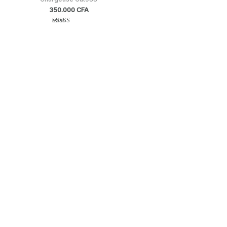
350.000
CFA
Note
4.00
sur 5