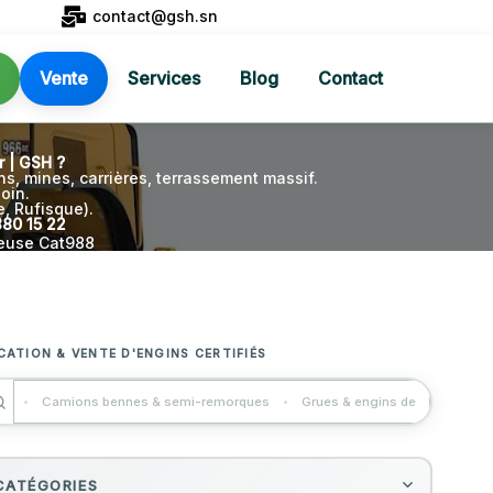
contact@gsh.sn
Vente
Services
Blog
Contact
 | GSH ?
s, mines, carrières, terrassement massif.
oin.
e, Rufisque).
880 15 22
euse Cat988
LUTIONS BTP SUR MESURE AU SÉNÉGAL
CATION & VENTE D'ENGINS CERTIFIÉS
PERTISE GÉNIE CIVIL DEPUIS 2014
Camions bennes & semi-remorques
Grues & engins de levage
Rés
AVAUX PUBLICS · ASSAINISSEMENT · VRD
RTENAIRE DE VOS GRANDS CHANTIERS
CATÉGORIES