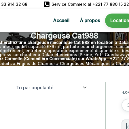
 33 914 32 68
Service Commercial +221 77 880 15 22
Accueil
À propos
Location
Chargeuse Cat988
cherchez une chargeuse mécanique Cat 988 en location à Dakar
onnes), godet capacité 6-9 m³, parfaite pour chargement camion
ériel récent, entretenu, opérateur expérimenté disponible si bes
press sur chantier à Dakar et environs (Pikine, Yoff, Guédiaway
z Carmelle (Conseillère Commerciale) sur WhatsApp : +221 77 
oduits
Engins de Chantier
Chargeuses Mécaniques
Charg
SO
LO
EX
Pelles hydrauliques
TR
PA