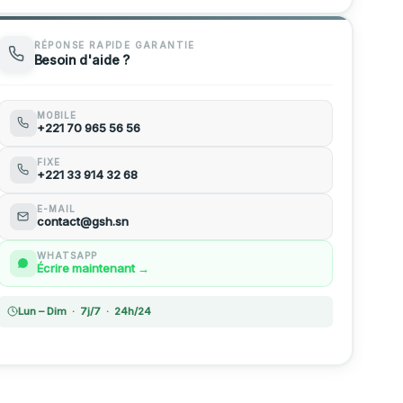
Échafaudage Suspendu 300m
Compacteur à Plaque
RÉPONSE RAPIDE GARANTIE
Besoin d'aide ?
Cintreuse fer à Béton Électrique
MOBILE
+221 70 965 56 56
FIXE
+221 33 914 32 68
E-MAIL
contact@gsh.sn
WHATSAPP
Écrire maintenant →
Lun – Dim · 7j/7 · 24h/24