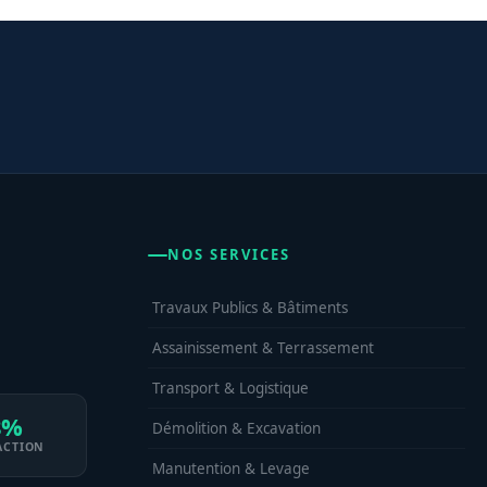
NOS SERVICES
Travaux Publics & Bâtiments
Assainissement & Terrassement
Transport & Logistique
8%
Démolition & Excavation
ACTION
Manutention & Levage