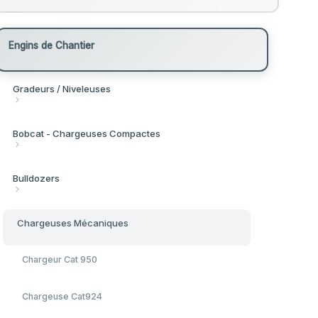
Engins de Chantier
Gradeurs / Niveleuses
Gradeur 120k
Bobcat - Chargeuses Compactes
Gradeur 140M
Bobcat S100 1.8 Tonnes
Bulldozers
Gradeur 140H
Bobcat S630 3 Tonnes
Bulldozer D7
Chargeuses Mécaniques
Bobcat S750 4 Tonnes
Bulldozer D11
Chargeur Cat 950
Bobcat
Bulldozer D5
Chargeuse Cat924