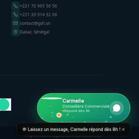
+221 70 965 56 56
+221 33 914 32 68
contact@gsh.sn
Dakar, Sénégal
Carmelle
Conseillère Commerciale
Répond dès 8h
264 chantiers accompagnés ce mois
✕
💬 Laissez un message, Carmelle répond dès 8h !
FAQ
Mentions légales
Confidentialité
CGV
·
·
·