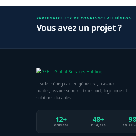
PARTENAIRE BTP DE CONFIANCE AU SÉNÉGAL
Vous avez un projet ?
Leader sénégalais en génie civil, travaux
publics, assainissement, transport, logistique et
solutions durables.
12+
48+
9
ANNÉES
PROJETS
SATISF