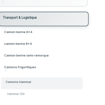
Gradeurs / Niveleuses
Transport & Logistique
Gradeur 120k
Bobcat - Chargeuses Compactes
Camion benne 6x4
Gradeur 140M
Bobcat S100 1.8 Tonnes
Bulldozers
camion benne 8x4
Gradeur 140H
Bobcat S630 3 Tonnes
Bulldozer D7
Camion benne semi-remorque
Chargeuses Mécaniques
Bobcat S750 4 Tonnes
Bulldozer D11
Camions Frigorifiques
Chargeur Cat 950
Compacteur Vibrant
Bobcat
Bulldozer D5
Camion Frigorifique 4x6
Chargeuse Cat924
Camions Hammar
À main Tandem 750kg
Finisseur Enrobé
Bulldozer D6
Frigorifique 10 Tonnes
Chargeuse Cat980
Hammar 120
Tandem 1.7T
Pelles Mécaniques
Bulldozer D8
Frigorifique 20 Tonnes