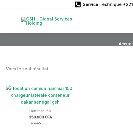
Aller
Service Technique +221
au
contenu
Accuei
Voici le seul résultat
Hammar 150
350.000
CFA
Note
5.00