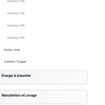
Chargeuse Cat988
Hammar 125
Tandem 3.7T
Tractopelle 428-B
Dumpers
Bulldozer D9
Frigorifique 25 Tonnes
Chargeur 966
Hammar 130
À main Tandem 650kg
Mini Pelleteuse Cat305
Dumper Cat 735
Tractopelle
Frigorifique 30 Tonnes
Hammar 140
Compacteur à pieds de mouton
Pelle Bras Long Cat345
Dumper Cat 745
Frigorifique 8 Tonnes
Hammar 150
Mixte 18T
Pelle Cat320
Dumper Cat 725
Porte-char
Tandem 3T
Pelle Cat320 + BRH
Camion Toupie
Pelle Cat325 + Pince
Énergie & Industriel
Pelle Cat330
Compresseurs d'Air
Pelle Cat330 + Pince
Manutention et Levage
Compresseur 12 bars
Pelle Cat345
Groupes électrogènes