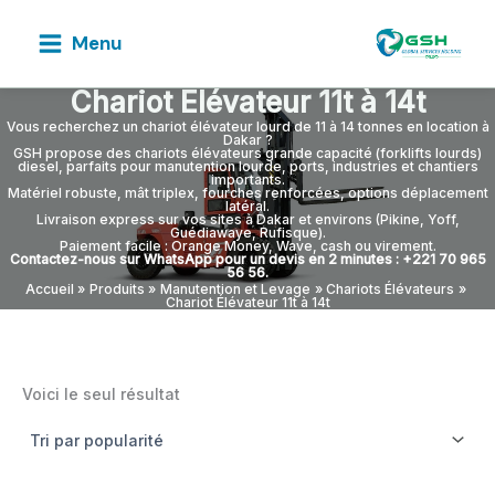
Aller
au
Menu
contenu
Chariot Élévateur 11t à 14t
Vous recherchez un chariot élévateur lourd de 11 à 14 tonnes en location à
Dakar ?
GSH propose des chariots élévateurs grande capacité (forklifts lourds)
diesel, parfaits pour manutention lourde, ports, industries et chantiers
importants.
Matériel robuste, mât triplex, fourches renforcées, options déplacement
latéral.
Livraison express sur vos sites à Dakar et environs (Pikine, Yoff,
Guédiawaye, Rufisque).
Paiement facile : Orange Money, Wave, cash ou virement.
Contactez-nous sur WhatsApp pour un devis en 2 minutes : +221 70 965
56 56.
Accueil
Produits
Manutention et Levage
Chariots Élévateurs
Chariot Élévateur 11t à 14t
Voici le seul résultat
SOLUTIONS BTP SUR MESURE AU SÉNÉGAL