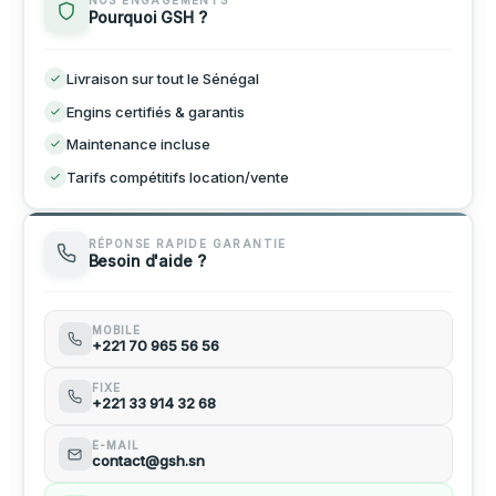
NOS ENGAGEMENTS
Pourquoi GSH ?
Modulaire Réfectoire
Échafaudage Tube-Coupleur 500–1000 m²
Étai Métallique 6m
Mapeform Min-200 20L
Livraison sur tout le Sénégal
Stockage 3 Compartiments
Échafaudage Galvanisé 4x1 m
Pompe à béton
Engins certifiés & garantis
Conteneur 40 pieds vide
Échafaudage Roulant
Maintenance incluse
Truelle Mécanique
Tarifs compétitifs location/vente
Échafaudage Suspendu 300m
Compacteur à Plaque
RÉPONSE RAPIDE GARANTIE
Besoin d'aide ?
Cintreuse fer à Béton Électrique
MOBILE
+221 70 965 56 56
FIXE
+221 33 914 32 68
E-MAIL
contact@gsh.sn