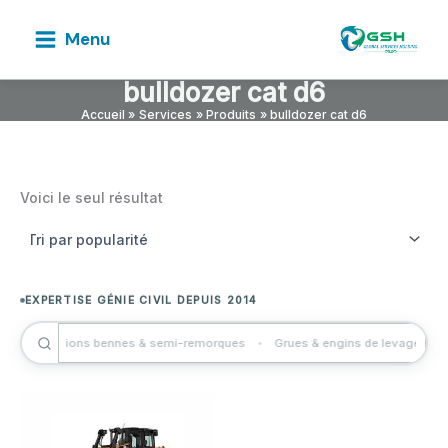
Aller
au
Menu
contenu
bulldozer cat d6
Accueil
Services
Produits
bulldozer cat d6
Voici le seul résultat
SOLUTIONS BTP SUR MESURE AU SÉNÉGAL
LOCATION & VENTE D'ENGINS CERTIFIÉS
EXPERTISE GÉNIE CIVIL DEPUIS 2014
TRAVAUX PUBLICS · ASSAINISSEMENT · VRD
s
Camions bennes & semi-remorques
Grues & engins de levage
PARTENAIRE DE VOS GRANDS CHANTIERS