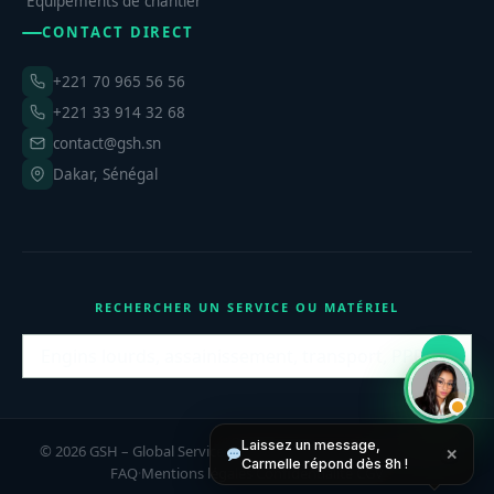
Équipements de chantier
CONTACT DIRECT
+221 70 965 56 56
+221 33 914 32 68
contact@gsh.sn
Dakar, Sénégal
RECHERCHER UN SERVICE OU MATÉRIEL
Laissez un message,
© 2026 GSH – Global Services Holding Sarl. Tous droits réservés.
✕
Carmelle répond dès 8h !
FAQ
Mentions légales
Confidentialité
CGV
·
·
·