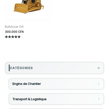
Bulldozer D6
300.000
CFA
Note
5.00
sur 5
CATÉGORIES
Engins de Chantier
Gradeurs / Niveleuses
Transport & Logistique
Gradeur 120k
Bobcat - Chargeuses Compactes