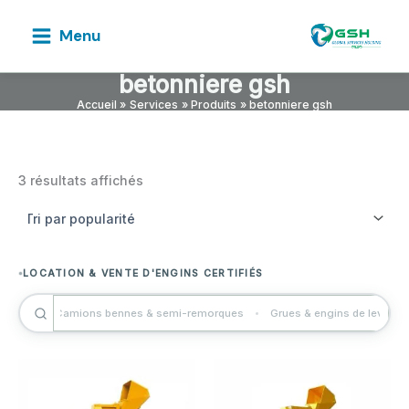
Aller
au
Menu
contenu
betonniere gsh
Accueil
Services
Produits
betonniere gsh
Trié
3 résultats affichés
par
popularité
SOLUTIONS BTP SUR MESURE AU SÉNÉGAL
LOCATION & VENTE D'ENGINS CERTIFIÉS
EXPERTISE GÉNIE CIVIL DEPUIS 2014
iques
Camions bennes & semi-remorques
Grues & engins de levage
TRAVAUX PUBLICS · ASSAINISSEMENT · VRD
PARTENAIRE DE VOS GRANDS CHANTIERS