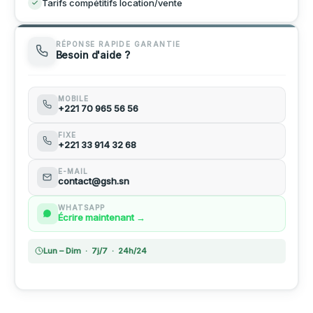
Tarifs compétitifs location/vente
Pelle Cat345
Échafaudage Suspendu 300m
Compacteur à Plaque
Pelle Pneumatique Cat320
RÉPONSE RAPIDE GARANTIE
Besoin d'aide ?
Cintreuse fer à Béton Électrique
Pelle Pneumatique Cat320 + BRH
MOBILE
Pelle Cat325 + BRH
+221 70 965 56 56
FIXE
Pelle Cat322
+221 33 914 32 68
E-MAIL
Pelleteuse
contact@gsh.sn
WHATSAPP
Écrire maintenant →
Lun – Dim · 7j/7 · 24h/24