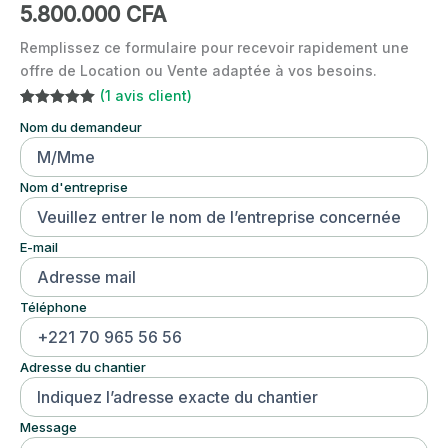
5.800.000
CFA
Remplissez ce formulaire pour recevoir rapidement une
offre de Location ou Vente adaptée à vos besoins.
(
1
avis client)
Noté
1
5.00
Nom du demandeur
sur 5
basé sur
notation
client
Nom d'entreprise
E-mail
Téléphone
Adresse du chantier
Message