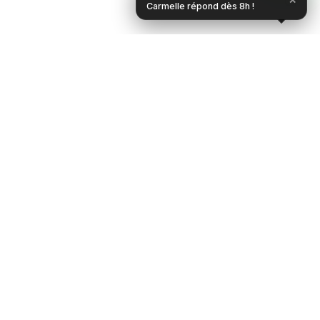
✕
Carmelle répond dès 8h !
PARTENAIRE BTP DE CONFIANCE AU SÉNÉGAL
Vous avez un projet ?
Nous appeler
WhatsApp
Leader sénégalais en génie civil, travaux
publics, assainissement, transport, logistique et
solutions durables.
12+
48+
98%