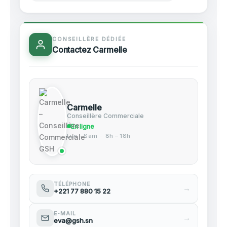
CONSEILLÈRE DÉDIÉE
Contactez Carmelle
Carmelle
Conseillère Commerciale
En ligne
Lun – Sam · 8h – 18h
TÉLÉPHONE
→
+221 77 880 15 22
E-MAIL
→
eva@gsh.sn